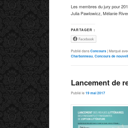
Les membres du jury pour 201
Julia Pawlowicz, Mélanie Rive
PARTAGER :
Facebook
Publié dans
Concours
|
Marqué ave
Charbonneau
,
Concours de nouvel
Lancement de rev
Publié le
19 mai 2017