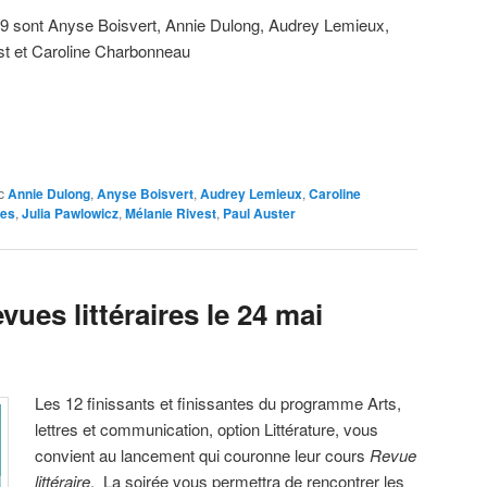
9 sont Anyse Boisvert, Annie Dulong, Audrey Lemieux,
st et Caroline Charbonneau
c
Annie Dulong
,
Anyse Boisvert
,
Audrey Lemieux
,
Caroline
les
,
Julia Pawlowicz
,
Mélanie Rivest
,
Paul Auster
ues littéraires le 24 mai
Les 12 finissants et finissantes du programme Arts,
lettres et communication, option Littérature, vous
convient au lancement qui couronne leur cours
Revue
littéraire
. La soirée vous permettra de rencontrer les