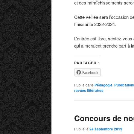
et des rafraîchissements seron
Cette veillée sera l’occasion de
finissante 2022-2024.
L’entrée est libre, sentez-vous 
qui aimeraient prendre part à la
PARTAGER :
Facebook
Publié dans
Pédagogie
,
Publication
revues littéraires
Concours de nou
Publié le
24 septembre 2019