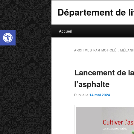
Département de lit
M
Ouvrir la barre d’outils
Accueil
Aller
Aller
e
n
au
au
u
ARCHIVES PAR MOT-CLÉ :
MÉLANI
p
contenu
contenu
r
Lancement de la 
i
principal
secondaire
n
l’asphalte
c
i
Publié le
14 mai 2024
p
a
l