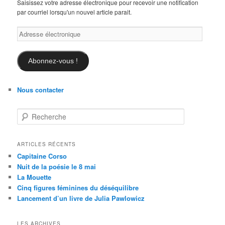
Saisissez votre adresse électronique pour recevoir une notification
par courriel lorsqu'un nouvel article parait.
Adresse
électronique
Abonnez-vous !
Nous contacter
R
e
c
h
ARTICLES RÉCENTS
e
Capitaine Corso
r
Nuit de la poésie le 8 mai
c
La Mouette
h
Cinq figures féminines du déséquilibre
e
Lancement d’un livre de Julia Pawlowicz
LES ARCHIVES