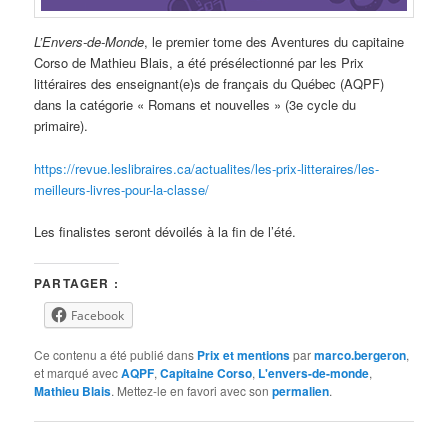
L’Envers-de-Monde
, le premier tome des Aventures du capitaine
Corso de Mathieu Blais, a été présélectionné par les Prix
littéraires des enseignant(e)s de français du Québec (AQPF)
dans la catégorie « Romans et nouvelles » (3e cycle du
primaire).
https://revue.leslibraires.ca/actualites/les-prix-litteraires/les-
meilleurs-livres-pour-la-classe/
Les finalistes seront dévoilés à la fin de l’été.
PARTAGER :
Facebook
Ce contenu a été publié dans
Prix et mentions
par
marco.bergeron
,
et marqué avec
AQPF
,
Capitaine Corso
,
L'envers-de-monde
,
Mathieu Blais
. Mettez-le en favori avec son
permalien
.