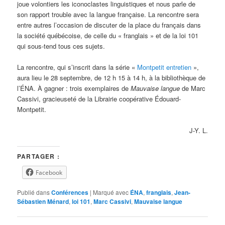
joue volontiers les iconoclastes linguistiques et nous parle de
son rapport trouble avec la langue française. La rencontre sera
entre autres l’occasion de discuter de la place du français dans
la société québécoise, de celle du « franglais » et de la loi 101
qui sous-tend tous ces sujets.
La rencontre, qui s’inscrit dans la série «
Montpetit entretien
»,
aura lieu le 28 septembre, de 12 h 15 à 14 h, à la bibliothèque de
l’ÉNA. À gagner : trois exemplaires de
Mauvaise langue
de Marc
Cassivi, gracieuseté de la Librairie coopérative Édouard-
Montpetit.
J-Y. L.
PARTAGER :
Facebook
Publié dans
Conférences
|
Marqué avec
ÉNA
,
franglais
,
Jean-
Sébastien Ménard
,
loi 101
,
Marc Cassivi
,
Mauvaise langue