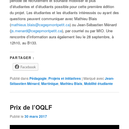
période de recrutement et souhaite mobiliser le plus
d’étudiantes et d’étudiants possible pour cette première édition
du projet.
Les étudiantes et les étudiants intéressés ou ayant des
questions peuvent communiquer avec Mathieu Blais
(
mathieus.blais@cegepmontpetit.ca
) ou Jean-Sébastien Ménard
(
js.menard@cegepmontpetit.ca
), par courriel ou par MIO. Une
rencontre d’information aura également lieu le 28 septembre, à
12h10, au B133.
PARTAGER :
Facebook
Publié dans
Pédagogie
,
Projets et initiatives
|
Marqué avec
Jean-
Sébastien Ménard
,
Martinique
,
Mathieu Blais
,
Mobilité étudiante
Prix de l’OQLF
Publié le
30 mars 2017