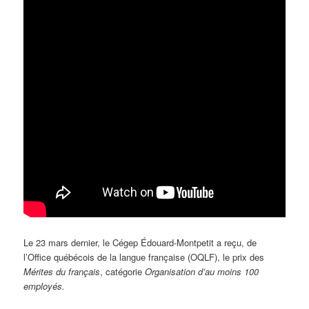
Le 23 mars dernier, le Cégep Édouard-Montpetit a reçu, de
l’Office québécois de la langue française (OQLF), le prix des
Mérites du français
, catégorie
Organisation d’au moins 100
employés.