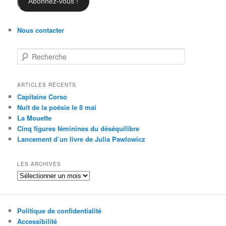
Abonnez-vous !
Nous contacter
R
e
c
h
ARTICLES RÉCENTS
e
Capitaine Corso
r
Nuit de la poésie le 8 mai
c
La Mouette
h
Cinq figures féminines du déséquilibre
e
Lancement d’un livre de Julia Pawlowicz
LES ARCHIVES
Les
archives
Politique de confidentialité
Accessibilité