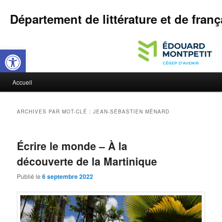
Département de littérature et de franç
Ouvrir la barre d’outils
M
Accueil
Aller
Aller
e
n
au
au
u
ARCHIVES PAR MOT-CLÉ :
JEAN-SÉBASTIEN MÉNARD
p
contenu
contenu
r
i
Écrire le monde – À la
principal
secondaire
n
découverte de la Martinique
c
i
Publié le
6 septembre 2022
p
a
l