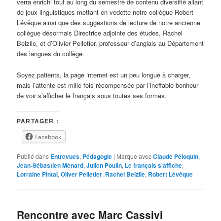
verra enrichi tout au long du semestre de contenu diversifié allant
de jeux linguistiques mettant en vedette notre collègue Robert
Lévêque ainsi que des suggestions de lecture de notre ancienne
collègue désormais Directrice adjointe des études, Rachel
Belzile, et d’Olivier Pelletier, professeur d’anglais au Département
des langues du collège.
Soyez patients, la page internet est un peu longue à charger,
mais l’attente est mille fois récompensée par l’ineffable bonheur
de voir s’afficher le français sous toutes ses formes.
PARTAGER :
Facebook
Publié dans
Entrevues
,
Pédagogie
|
Marqué avec
Claude Péloquin
,
Jean-Sébastien Ménard
,
Julien Poulin
,
Le français s'affiche
,
Lorraine Pintal
,
Oliver Pelletier
,
Rachel Belzile
,
Robert Lévêque
Rencontre avec Marc Cassivi