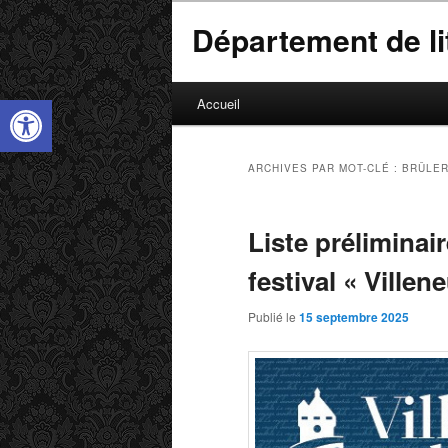
Département de lit
M
Ouvrir la barre d’outils
Accueil
Aller
Aller
e
n
au
au
u
ARCHIVES PAR MOT-CLÉ :
BRÛLER
p
contenu
contenu
r
Liste préliminair
i
principal
secondaire
n
festival « Villen
c
i
Publié le
15 septembre 2025
p
a
l