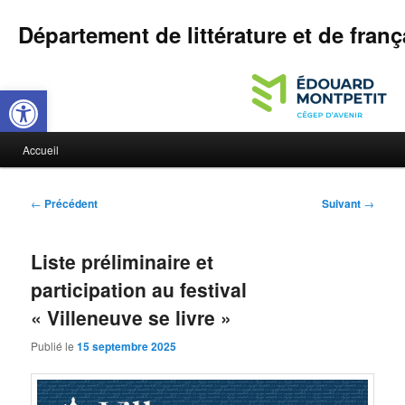
Département de littérature et de franç
Ouvrir la barre d’outils
M
Accueil
Aller
Aller
e
n
au
au
u
N
←
Précédent
Suivant
→
p
a
contenu
contenu
r
v
i
Liste préliminaire et
i
principal
secondaire
n
g
participation au festival
c
a
i
« Villeneuve se livre »
t
p
i
Publié le
15 septembre 2025
a
o
l
n
d