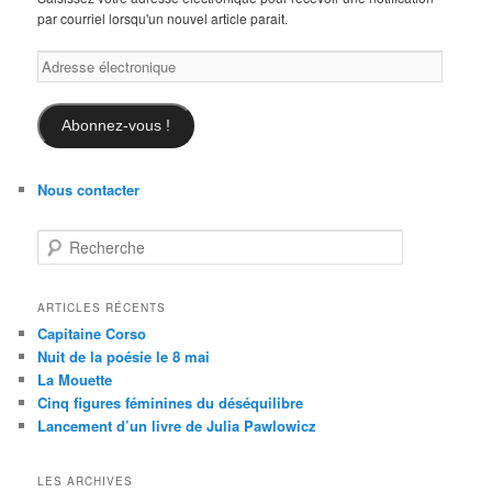
par courriel lorsqu'un nouvel article parait.
Adresse
électronique
Abonnez-vous !
Nous contacter
R
e
c
h
ARTICLES RÉCENTS
e
Capitaine Corso
r
Nuit de la poésie le 8 mai
c
La Mouette
h
Cinq figures féminines du déséquilibre
e
Lancement d’un livre de Julia Pawlowicz
LES ARCHIVES