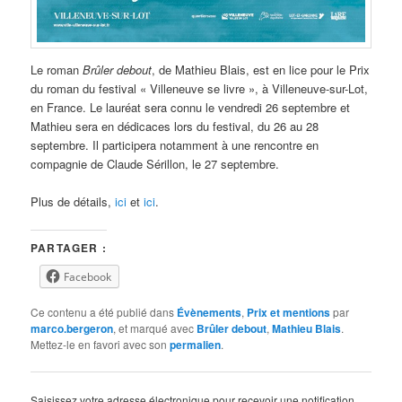
Le roman
Brûler debout
, de Mathieu Blais, est en lice pour le Prix
du roman du festival « Villeneuve se livre », à Villeneuve-sur-Lot,
en France. Le lauréat sera connu le vendredi 26 septembre et
Mathieu sera en dédicaces lors du festival, du 26 au 28
septembre. Il participera notamment à une rencontre en
compagnie de Claude Sérillon, le 27 septembre.
Plus de détails,
ici
et
ici
.
PARTAGER :
Facebook
Ce contenu a été publié dans
Évènements
,
Prix et mentions
par
marco.bergeron
, et marqué avec
Brûler debout
,
Mathieu Blais
.
Mettez-le en favori avec son
permalien
.
Saisissez votre adresse électronique pour recevoir une notification