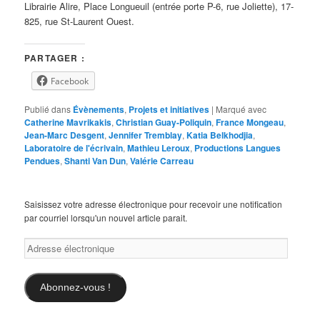
Librairie Alire, Place Longueuil (entrée porte P-6, rue Joliette), 17-
825, rue St-Laurent Ouest.
PARTAGER :
Facebook
Publié dans
Évènements
,
Projets et initiatives
|
Marqué avec
Catherine Mavrikakis
,
Christian Guay-Poliquin
,
France Mongeau
,
Jean-Marc Desgent
,
Jennifer Tremblay
,
Katia Belkhodjia
,
Laboratoire de l'écrivain
,
Mathieu Leroux
,
Productions Langues
Pendues
,
Shanti Van Dun
,
Valérie Carreau
Saisissez votre adresse électronique pour recevoir une notification
par courriel lorsqu'un nouvel article parait.
Adresse
électronique
Abonnez-vous !