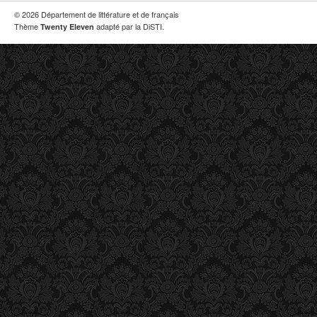
© 2026 Département de littérature et de français
Thème
adapté par la DiSTI.
Twenty Eleven