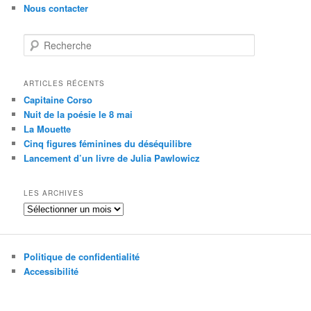
Nous contacter
R
e
c
h
ARTICLES RÉCENTS
e
Capitaine Corso
r
Nuit de la poésie le 8 mai
c
La Mouette
h
Cinq figures féminines du déséquilibre
e
Lancement d’un livre de Julia Pawlowicz
LES ARCHIVES
Les
archives
Politique de confidentialité
Accessibilité