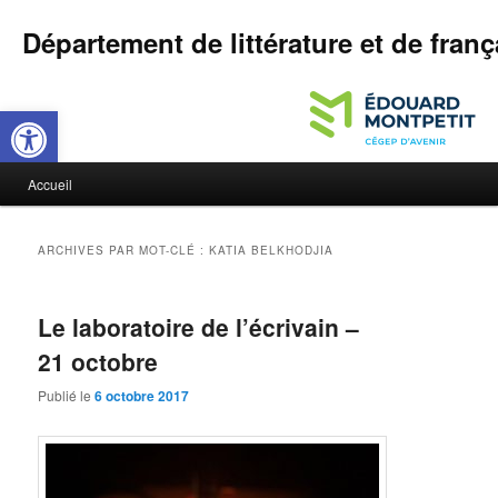
Département de littérature et de franç
Ouvrir la barre d’outils
M
Accueil
Aller
Aller
e
n
au
au
u
ARCHIVES PAR MOT-CLÉ :
KATIA BELKHODJIA
p
contenu
contenu
r
i
Le laboratoire de l’écrivain –
principal
secondaire
n
21 octobre
c
i
Publié le
6 octobre 2017
p
a
l