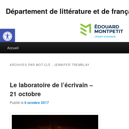
Département de littérature et de franç
Ouvrir la barre d’outils
M
Accueil
Aller
Aller
e
n
au
au
u
ARCHIVES PAR MOT-CLÉ :
JENNIFER TREMBLAY
p
contenu
contenu
r
i
Le laboratoire de l’écrivain –
principal
secondaire
n
21 octobre
c
i
Publié le
6 octobre 2017
p
a
l