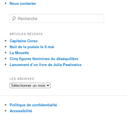
Nous contacter
R
e
c
h
ARTICLES RÉCENTS
e
Capitaine Corso
r
Nuit de la poésie le 8 mai
c
La Mouette
h
Cinq figures féminines du déséquilibre
e
Lancement d’un livre de Julia Pawlowicz
LES ARCHIVES
Les
archives
Politique de confidentialité
Accessibilité