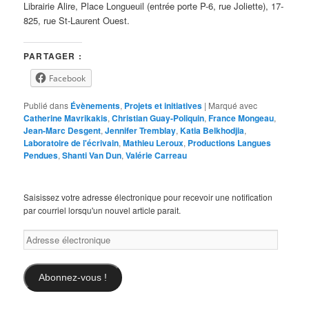
Librairie Alire, Place Longueuil (entrée porte P-6, rue Joliette), 17-
825, rue St-Laurent Ouest.
PARTAGER :
Facebook
Publié dans
Évènements
,
Projets et initiatives
|
Marqué avec
Catherine Mavrikakis
,
Christian Guay-Poliquin
,
France Mongeau
,
Jean-Marc Desgent
,
Jennifer Tremblay
,
Katia Belkhodjia
,
Laboratoire de l'écrivain
,
Mathieu Leroux
,
Productions Langues
Pendues
,
Shanti Van Dun
,
Valérie Carreau
Saisissez votre adresse électronique pour recevoir une notification
par courriel lorsqu'un nouvel article parait.
Adresse
électronique
Abonnez-vous !