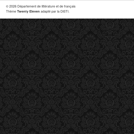
© 2026 Département de littérature et de français
Thème
adapté par la DiSTI.
Twenty Eleven