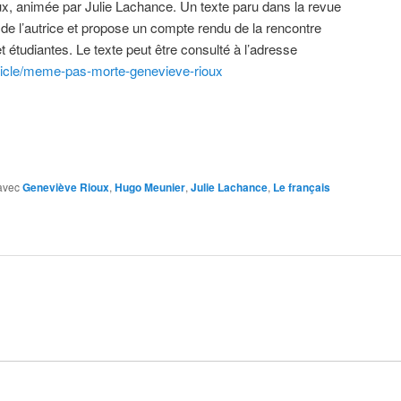
, animée par Julie Lachance. Un texte paru dans la revue
e l’autrice et propose un compte rendu de la rencontre
et étudiantes. Le texte peut être consulté à l’adresse
article/meme-pas-morte-genevieve-rioux
avec
Geneviève Rioux
,
Hugo Meunier
,
Julie Lachance
,
Le français