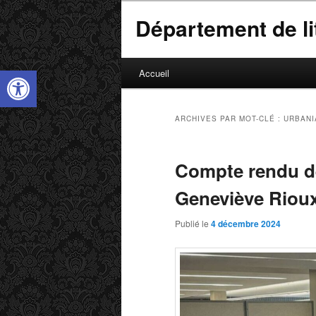
Département de lit
M
Ouvrir la barre d’outils
Accueil
Aller
Aller
e
n
au
au
u
ARCHIVES PAR MOT-CLÉ :
URBANI
p
contenu
contenu
r
Compte rendu de
i
principal
secondaire
n
Geneviève Riou
c
i
Publié le
4 décembre 2024
p
a
l