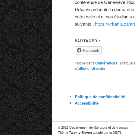
conférence de Geneviève Rioux
Urbania
présente la démarche d
entre celle-ci et nos étudiants 
suivante :
https://urbania.ca/
PARTAGER :
Facebook
Publié dans
Conférences
|
Marqué 
s'affiche
,
Urbania
Politique de confidentialité
Accessibilité
© 2026 Département de littérature et de français
Thème
adapté par la DiSTI.
Twenty Eleven