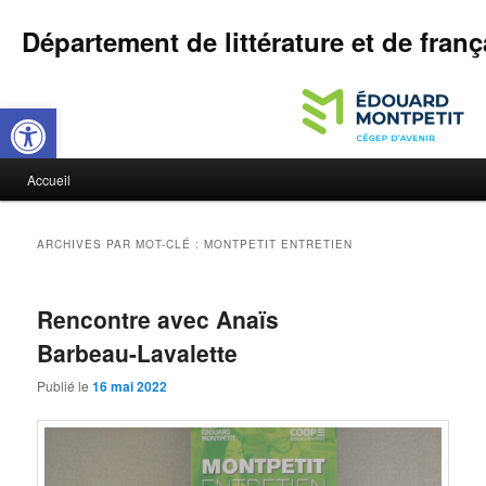
Département de littérature et de franç
Ouvrir la barre d’outils
M
Accueil
Aller
Aller
e
n
au
au
u
ARCHIVES PAR MOT-CLÉ :
MONTPETIT ENTRETIEN
p
contenu
contenu
r
i
Rencontre avec Anaïs
principal
secondaire
n
Barbeau-Lavalette
c
i
Publié le
16 mai 2022
p
a
l