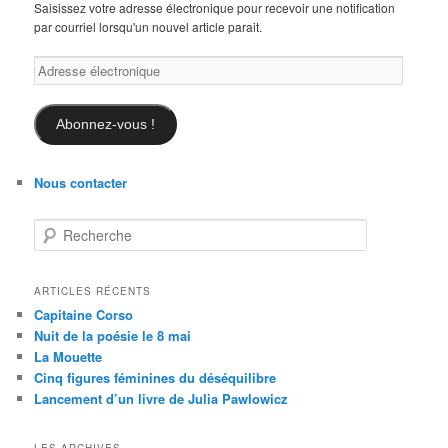
Saisissez votre adresse électronique pour recevoir une notification
par courriel lorsqu'un nouvel article parait.
Adresse
électronique
Abonnez-vous !
Nous contacter
R
e
c
h
ARTICLES RÉCENTS
e
Capitaine Corso
r
Nuit de la poésie le 8 mai
c
La Mouette
h
Cinq figures féminines du déséquilibre
e
Lancement d’un livre de Julia Pawlowicz
LES ARCHIVES