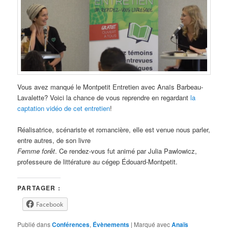
Vous avez manqué le Montpetit Entretien avec Anaïs Barbeau-
Lavalette? Voici la chance de vous reprendre en regardant
la
captation vidéo de cet entretien
!
Réalisatrice, scénariste et romancière, elle est venue nous parler,
entre autres, de son livre
Femme forêt
. Ce rendez-vous fut animé par Julia Pawlowicz,
professeure de littérature au cégep Édouard-Montpetit.
PARTAGER :
Facebook
Publié dans
Conférences
,
Évènements
|
Marqué avec
Anaïs