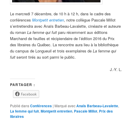
Le mercredi 7 décembre, de 10 h à 12 h, dans le cadre des
conférences
Montpetit entretien
, notre collègue Pascale Millot
s’entretiendra avec Anaïs Barbeau-Lavalette, cinéaste et auteure
du roman
La femme qui fuit
paru récemment aux éditions
Marchand de feuilles et récipiendaire de l’édition 2016 du Prix
des libraires du Québec. La rencontre aura lieu à la bibliothèque
du campus de Longueuil et trois exemplaires de
La femme qui
fuit
seront tirés au sort parmi le public.
J.-Y. L.
PARTAGER :
Facebook
Publié dans
Conférences
|
Marqué avec
Anaïs Barbeau-Lavalette
,
La femme qui fuit
,
Montpetit entretien
,
Pascale Millot
,
Prix des
libraires