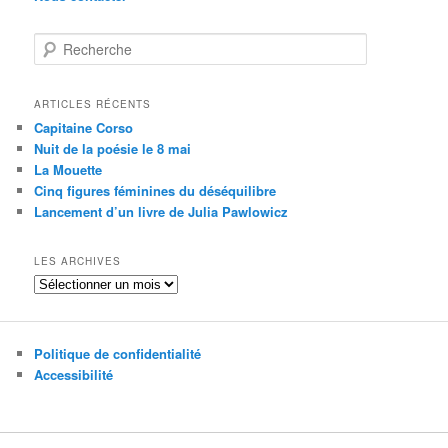
R
e
c
h
ARTICLES RÉCENTS
e
Capitaine Corso
r
Nuit de la poésie le 8 mai
c
La Mouette
h
Cinq figures féminines du déséquilibre
e
Lancement d’un livre de Julia Pawlowicz
LES ARCHIVES
Les
archives
Politique de confidentialité
Accessibilité