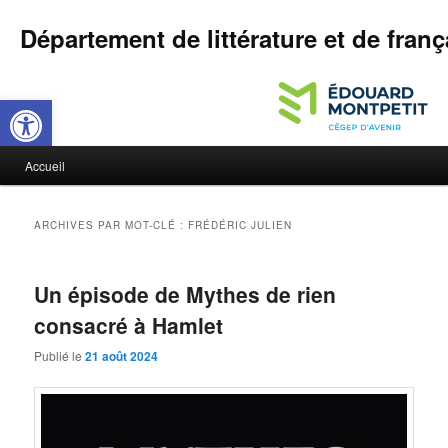
Département de littérature et de franç
Ouvrir la barre d’outils
M
Accueil
Aller
Aller
e
n
au
au
u
ARCHIVES PAR MOT-CLÉ :
FRÉDÉRIC JULIEN
p
contenu
contenu
r
i
Un épisode de Mythes de rien
principal
secondaire
n
consacré à Hamlet
c
i
Publié le
21 août 2024
p
a
l