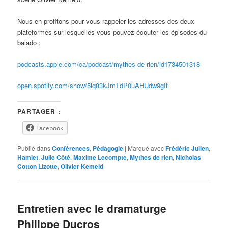
Nous en profitons pour vous rappeler les adresses des deux
plateformes sur lesquelles vous pouvez écouter les épisodes du
balado :
podcasts.apple.com/ca/podcast/mythes-de-rien/id1734501318
open.spotify.com/show/5lq83kJmTdP0uAHUdw9gIt
PARTAGER :
Facebook
Publié dans
Conférences
,
Pédagogie
|
Marqué avec
Frédéric Julien
,
Hamlet
,
Julie Côté
,
Maxime Lecompte
,
Mythes de rien
,
Nicholas
Cotton Lizotte
,
Olivier Kemeid
Entretien avec le dramaturge
Philippe Ducros