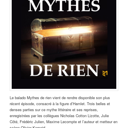
Le balado Mythes de rien vient de rendre disponible son plus
récent épisode, consacré à la figure d’Hamlet. Trois belles et
denses parties sur ce mythe littéraire et ses reprises,
enregistrées par les collègues Nicholas Cotton Lizotte, Julie
Côté, Frédéric Julien, Maxime Lecompte et l’auteur et metteur en
scène Olivier Kemeid.