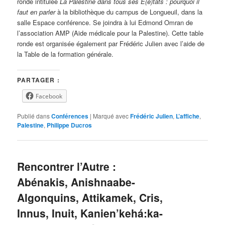
ronde intitulée
La Palestine dans tous ses É(é)tats : pourquoi il
faut en parler
à la bibliothèque du campus de Longueuil, dans la
salle Espace conférence. Se joindra à lui Edmond Omran de
l’association AMP (Aide médicale pour la Palestine). Cette table
ronde est organisée également par Frédéric Julien avec l’aide de
la Table de la formation générale.
PARTAGER :
Facebook
Publié dans
Conférences
|
Marqué avec
Frédéric Julien
,
L’affiche
,
Palestine
,
Philippe Ducros
Rencontrer l’Autre :
Abénakis, Anishnaabe-
Algonquins, Attikamek, Cris,
Innus, Inuit, Kanien’kehá:ka-