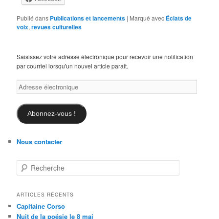
Publié dans
Publications et lancements
|
Marqué avec
Éclats de
voix
,
revues culturelles
Saisissez votre adresse électronique pour recevoir une notification
par courriel lorsqu'un nouvel article parait.
Adresse
électronique
Abonnez-vous !
Nous contacter
R
e
c
h
ARTICLES RÉCENTS
e
Capitaine Corso
r
Nuit de la poésie le 8 mai