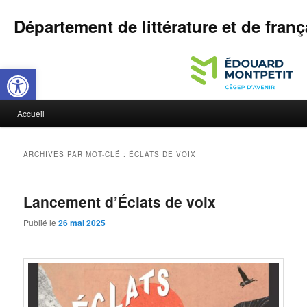
Département de littérature et de franç
Ouvrir la barre d’outils
M
Accueil
Aller
Aller
e
n
au
au
u
ARCHIVES PAR MOT-CLÉ :
ÉCLATS DE VOIX
p
contenu
contenu
r
i
Lancement d’Éclats de voix
principal
secondaire
n
c
Publié le
26 mai 2025
i
p
a
l