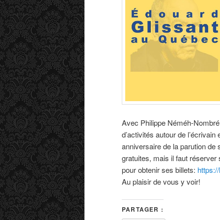
s
a
r
t
i
c
l
e
s
Avec Philippe Néméh-Nombré, 
d’activités autour de l’écrivain
anniversaire de la parution de
gratuites, mais il faut réserver 
pour obtenir ses billets:
https:/
Au plaisir de vous y voir!
PARTAGER :