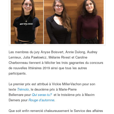
e
s
a
r
t
i
c
l
e
s
Les membres du jury Anyse Boisvert, Annie Dulong, Audrey
Lemieux, Julia Pawlowicz, Mélanie Rivest et Caroline
Charbonneau tiennent à féliciter les trois gagnantes du concours
de nouvelles littéraires 2019 ainsi que tous les autres
participants.
Le premier prix est attribué à Vickie Miller-Vachon pour son
texte
Trémolo
, le deuxième prix à Marie-Pierre
Bellemare pour
Qui seras-tu?
et le troisième prix à Maxim
Demers pour
Rouge d’automne
.
Que soit enfin remercié chaleureusement le Service des affaires