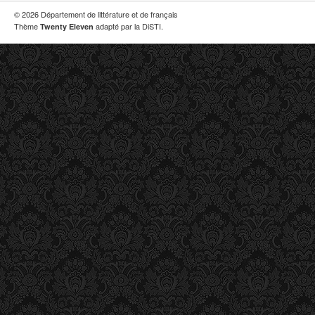
© 2026 Département de littérature et de français
Thème
adapté par la DiSTI.
Twenty Eleven