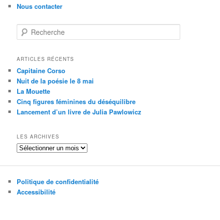
Nous contacter
R
e
c
h
ARTICLES RÉCENTS
e
Capitaine Corso
r
Nuit de la poésie le 8 mai
c
La Mouette
h
Cinq figures féminines du déséquilibre
e
Lancement d’un livre de Julia Pawlowicz
LES ARCHIVES
Les
archives
Politique de confidentialité
Accessibilité