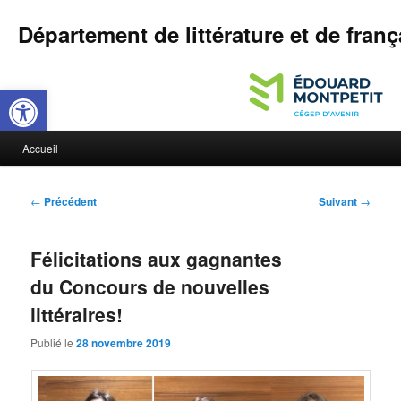
Département de littérature et de franç
Ouvrir la barre d’outils
M
Accueil
Aller
Aller
e
n
au
au
u
N
←
Précédent
Suivant
→
p
a
contenu
contenu
r
v
i
Félicitations aux gagnantes
i
principal
secondaire
n
g
du Concours de nouvelles
c
a
i
littéraires!
t
p
i
Publié le
28 novembre 2019
a
o
l
n
d