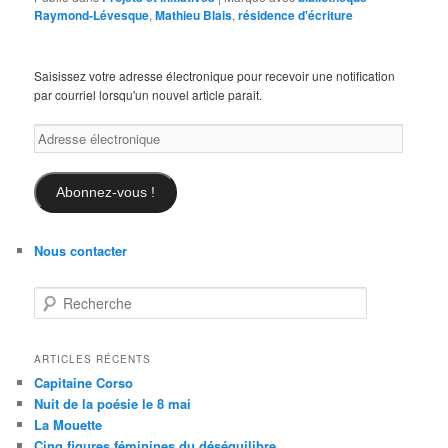
Raymond-Lévesque
,
Mathieu Blais
,
résidence d'écriture
Saisissez votre adresse électronique pour recevoir une notification
par courriel lorsqu'un nouvel article parait.
Adresse
électronique
Abonnez-vous !
Nous contacter
R
e
c
h
ARTICLES RÉCENTS
e
Capitaine Corso
r
Nuit de la poésie le 8 mai
c
La Mouette
h
Cinq figures féminines du déséquilibre