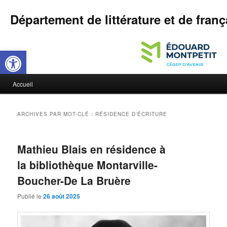
Département de littérature et de franç
Ouvrir la barre d’outils
M
Accueil
Aller
Aller
e
n
au
au
u
ARCHIVES PAR MOT-CLÉ :
RÉSIDENCE D'ÉCRITURE
p
contenu
contenu
r
i
Mathieu Blais en résidence à
principal
secondaire
n
la bibliothèque Montarville-
c
i
Boucher-De La Bruère
p
a
Publié le
26 août 2025
l