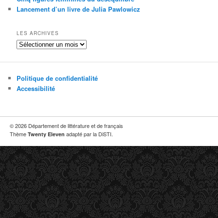
e
Lancement d’un livre de Julia Pawlowicz
LES ARCHIVES
Les
archives
Politique de confidentialité
Accessibilité
© 2026 Département de littérature et de français
Thème
adapté par la DiSTI.
Twenty Eleven