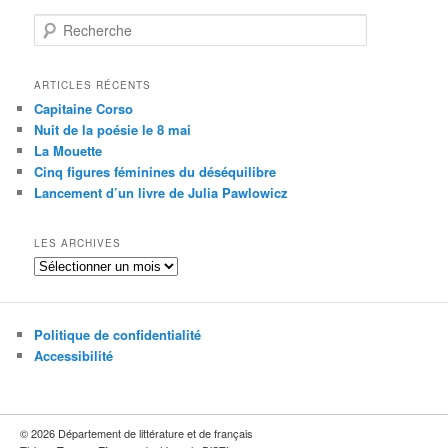
R
e
c
h
ARTICLES RÉCENTS
e
Capitaine Corso
r
Nuit de la poésie le 8 mai
c
La Mouette
h
Cinq figures féminines du déséquilibre
e
Lancement d’un livre de Julia Pawlowicz
LES ARCHIVES
Les
archives
Politique de confidentialité
Accessibilité
© 2026 Département de littérature et de français