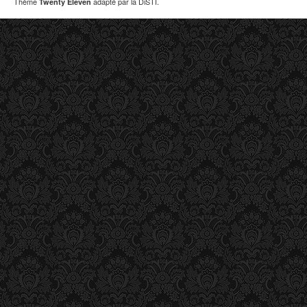
Thème
adapté par la DiSTI.
Twenty Eleven