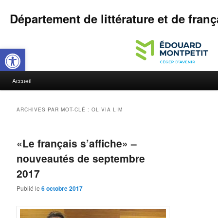
Département de littérature et de franç
Ouvrir la barre d’outils
M
Accueil
Aller
Aller
e
n
au
au
u
ARCHIVES PAR MOT-CLÉ :
OLIVIA LIM
p
contenu
contenu
r
i
«Le français s’affiche» –
principal
secondaire
n
nouveautés de septembre
c
i
2017
p
a
Publié le
6 octobre 2017
l