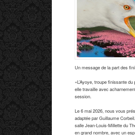
s
a
r
t
i
c
l
e
s
Un message de la part des fini
«L’Ayoye, troupe finissante du p
elle travaille avec acharneme
session.
Le 6 mai 2026, nous vous pré
adaptée par Guillaume Corbeil. 
salle Jean-Louis-Millette du Th
en grand nombre, avec un espr