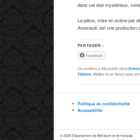
dans cet état mystérieux, voir
La pièce, mise en scène par 
Arsenault, est une production q
PARTAGER :
Facebook
Ce contenu a été publié dans
Évène
Théâtre
. Mettez-le en favori avec so
Politique de confidentialité
Accessibilité
© 2026 Département de littérature et de français