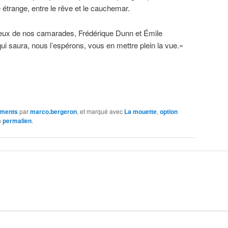
e étrange, entre le rêve et le cauchemar.
deux de nos camarades, Frédérique Dunn et Émile
ui saura, nous l’espérons, vous en mettre plein la vue.»
ments
par
marco.bergeron
, et marqué avec
La mouette
,
option
n
permalien
.