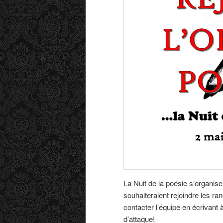
s
a
r
t
i
c
l
e
s
La Nuit de la poésie s’organise
souhaiteraient rejoindre les ra
contacter l’équipe en écrivant 
d’attaque!