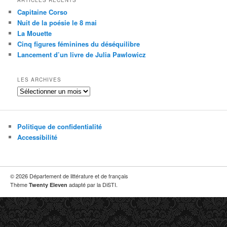
e
Capitaine Corso
r
Nuit de la poésie le 8 mai
c
La Mouette
h
Cinq figures féminines du déséquilibre
e
Lancement d’un livre de Julia Pawlowicz
LES ARCHIVES
Les
archives
Politique de confidentialité
Accessibilité
© 2026 Département de littérature et de français
Thème
adapté par la DiSTI.
Twenty Eleven