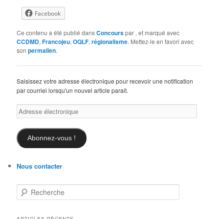
Facebook
Ce contenu a été publié dans
Concours
par
, et marqué avec
CCDMD
,
Francojeu
,
OQLF
,
régionalisme
. Mettez-le en favori avec
son
permalien
.
Saisissez votre adresse électronique pour recevoir une notification
par courriel lorsqu'un nouvel article parait.
Adresse
électronique
Abonnez-vous !
Nous contacter
R
e
c
h
ARTICLES RÉCENTS