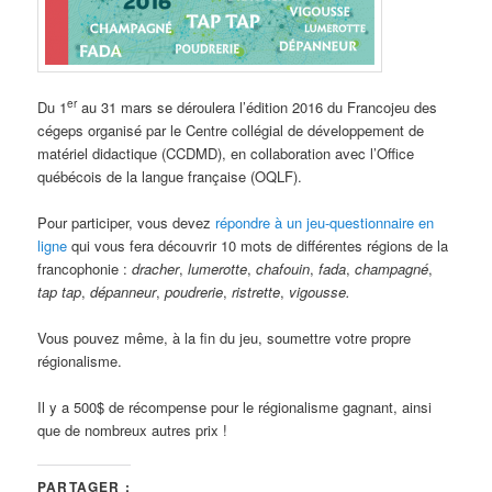
e
s
a
r
t
er
Du 1
au 31 mars se déroulera l’édition 2016 du Francojeu des
i
cégeps organisé par le Centre collégial de développement de
c
matériel didactique (CCDMD), en collaboration avec l’Office
l
québécois de la langue française (OQLF).
e
s
Pour participer, vous devez
répondre à un jeu-questionnaire en
ligne
qui vous fera découvrir 10 mots de différentes régions de la
francophonie :
dracher
,
lumerotte
,
chafouin
,
fada
,
champagné
,
tap tap
,
dépanneur
,
poudrerie
,
ristrette
,
vigousse.
Vous pouvez même, à la fin du jeu, soumettre votre propre
régionalisme.
Il y a 500$ de récompense pour le régionalisme gagnant, ainsi
que de nombreux autres prix !
PARTAGER :