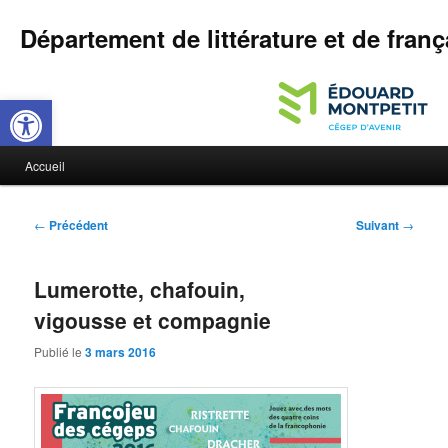
Département de littérature et de franç
Ouvrir la barre d’outils
M
Accueil
Aller
Aller
e
n
au
au
u
N
←
Précédent
Suivant
→
p
a
contenu
contenu
r
v
i
Lumerotte, chafouin,
i
principal
secondaire
n
g
vigousse et compagnie
c
a
i
t
Publié le
3 mars 2016
p
i
a
o
l
n
d